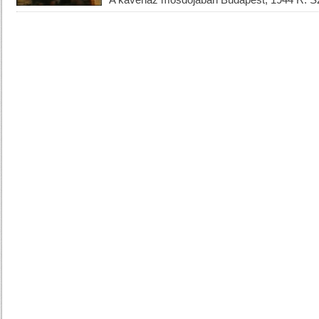
A kávéház mosdójában Budapest, 1944 R: S