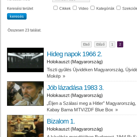
Keresési terület
Cikkek
Video
Kategóriák
Szekció
Összesen 23 találat.
Első
Előző
1
2
Hideg napok 1966 2.
Holokauszt (Magyarország)
Tiszti gyűlés Újvidéken Magyarország, Újv
Mokép
»
Jób lázadása 1983 3.
Holokauszt (Magyarország)
„Éljen a Szálasi meg a Hitler” Magyarorszá
Kabay Barna MTV/ZDF Blue Box
»
Bizalom 1.
Holokauszt (Magyarország)