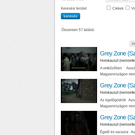
Keresési terület
Cikkek
V
Összesen 57 találat.
El
Grey Zone (Sz
Holokauszt (nemzetk
A vetkőzőben Auschw
Magyarországon nem
Grey Zone (Sz
Holokauszt (nemzetk
Az égetőgödrök Ausc
Magyarországon nem
Grey Zone (Sz
Holokauszt (nemzetk
Égető és vacsora Au