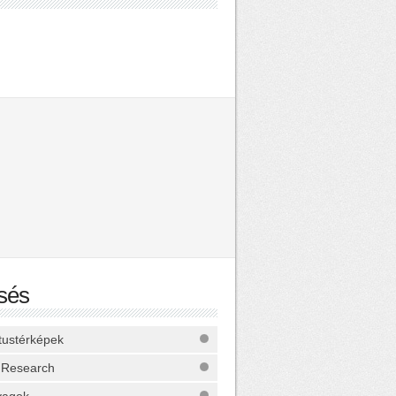
sés
ktustérképek
 Research