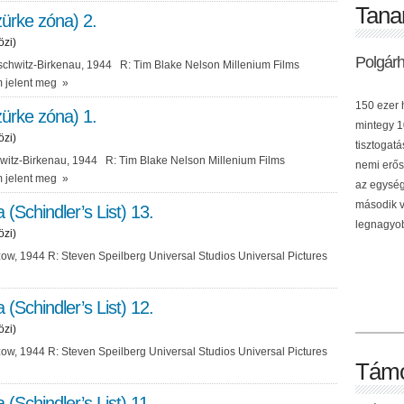
Tana
ürke zóna) 2.
özi)
Polgár
schwitz-Birkenau, 1944 R: Tim Blake Nelson Millenium Films
 jelent meg
»
150 ezer h
ürke zóna) 1.
mintegy 10
özi)
tisztogat
itz-Birkenau, 1944 R: Tim Blake Nelson Millenium Films
nemi erős
 jelent meg
»
az egység
második v
a (Schindler’s List) 13.
legnagyob
özi)
ow, 1944 R: Steven Speilberg Universal Studios Universal Pictures
a (Schindler’s List) 12.
özi)
ow, 1944 R: Steven Speilberg Universal Studios Universal Pictures
Támo
a (Schindler’s List) 11.