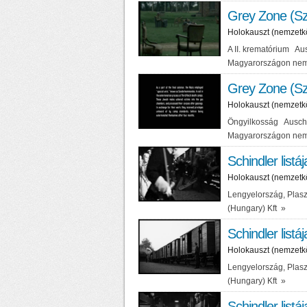
Grey Zone (Sz
Holokauszt (nemzetk
A II. krematórium Au
Magyarországon nem
Grey Zone (Sz
Holokauszt (nemzetk
Öngyilkosság Auschw
Magyarországon nem
Schindler listáj
Holokauszt (nemzetk
Lengyelország, Plasz
(Hungary) Kft
»
Schindler listáj
Holokauszt (nemzetk
Lengyelország, Plasz
(Hungary) Kft
»
Schindler listáj