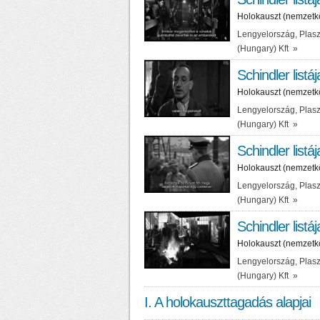
Holokauszt (nemzetk
Lengyelország, Plasz
(Hungary) Kft
»
Schindler listáj
Holokauszt (nemzetk
Lengyelország, Plasz
(Hungary) Kft
»
Schindler listáj
Holokauszt (nemzetk
Lengyelország, Plasz
(Hungary) Kft
»
Schindler listáj
Holokauszt (nemzetk
Lengyelország, Plasz
(Hungary) Kft
»
I. A holokauszttagadás alapjai