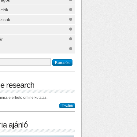
yagok
ációk
zisok
ár
ne research
incs elérhető online kutatás.
Tovább
ia ajánló