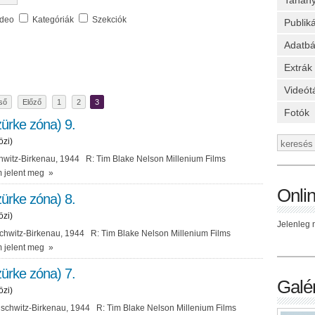
Tanan
ideo
Kategóriák
Szekciók
Publik
Adatbá
Extrák
Videót
ső
Előző
1
2
3
Fotók
ürke zóna) 9.
özi)
itz-Birkenau, 1944 R: Tim Blake Nelson Millenium Films
 jelent meg
»
Onli
ürke zóna) 8.
özi)
Jelenleg n
hwitz-Birkenau, 1944 R: Tim Blake Nelson Millenium Films
 jelent meg
»
ürke zóna) 7.
Galér
özi)
schwitz-Birkenau, 1944 R: Tim Blake Nelson Millenium Films