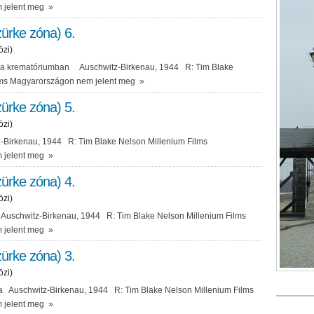
 jelent meg
»
ürke zóna) 6.
özi)
t a krematóriumban Auschwitz-Birkenau, 1944 R: Tim Blake
lms Magyarországon nem jelent meg
»
ürke zóna) 5.
özi)
-Birkenau, 1944 R: Tim Blake Nelson Millenium Films
 jelent meg
»
ürke zóna) 4.
özi)
uschwitz-Birkenau, 1944 R: Tim Blake Nelson Millenium Films
 jelent meg
»
ürke zóna) 3.
özi)
sa Auschwitz-Birkenau, 1944 R: Tim Blake Nelson Millenium Films
 jelent meg
»