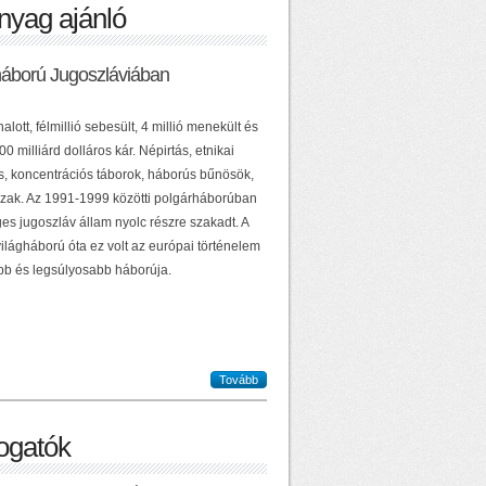
nyag ajánló
háború Jugoszláviában
alott, félmillió sebesült, 4 millió menekült és
0 milliárd dolláros kár. Népirtás, etnikai
ás, koncentrációs táborok, háborús bűnösök,
zak. Az 1991-1999 közötti polgárháborúban
es jugoszláv állam nyolc részre szakadt. A
ilágháború óta ez volt az európai történelem
b és legsúlyosabb háborúja.
Tovább
gatók