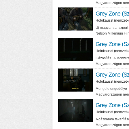
Magyarországon nem
Grey Zone (Sz
Holokauszt (nemzetk
Új magyar transzpor
Nelson Millenium Fi
Grey Zone (Sz
Holokauszt (nemzetk
Gázosítás Auschwitz
Magyarországon nem
Grey Zone (Sz
Holokauszt (nemzetk
Mengele engedélye A
Magyarországon nem
Grey Zone (Sz
Holokauszt (nemzetk
A gázkamra takarítá
Magyarországon nem