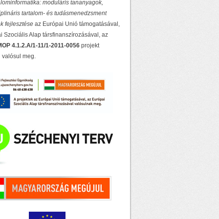
lominformatika: moduláris tananyagok,
ciplináris tartalom- és tudásmenedzsment
k fejlesztése
az Európai Unió támogatásával,
 Szociális Alap társfinanszírozásával, az
OP 4.1.2.A/1-11/1-2011-0056
projekt
 valósul meg.