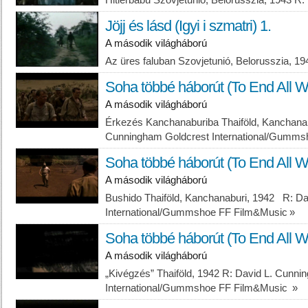
Hitlerbábu Szovjetunió, Belorusszia, 1943 R
Jöjj és lásd (Igyi i szmatri) 1.
A második világháború
Az üres faluban Szovjetunió, Belorusszia, 1
Soha többé háborút (To End All W
A második világháború
Érkezés Kanchanaburiba Thaiföld, Kanchana
Cunningham Goldcrest International/Gumms
Soha többé háborút (To End All W
A második világháború
Bushido Thaiföld, Kanchanaburi, 1942 R: D
International/Gummshoe FF Film&Music
»
Soha többé háborút (To End All W
A második világháború
„Kivégzés” Thaiföld, 1942 R: David L. Cunn
International/Gummshoe FF Film&Music
»