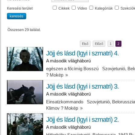
Keresési terület
Cikkek
Video
Kategóriák
Szekció
Összesen 29 találat.
Első
Előző
1
2
Jöjj és lásd (Igyi i szmatri) 4.
A második világháború
egészen a főcímig Bosszú Szovjetunió, Belo
? Mokép
»
Jöjj és lásd (Igyi i szmatri) 3.
A második világháború
Einsatzkommando Szovjetunió, Belorusszia,
Klimov ? Mokép
»
Jöjj és lásd (Igyi i szmatri) 2.
A második világháború