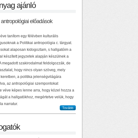
nyag ajánló
ai antropológiai előadások
éve tanítom egy félévben kulturális
usoknak a Politikai antropológia c. tárgyat.
sokat alaposan kidogoztam, s hallgatóim a
al készített jegyzetek alapján készülnek a
 A megadott szakirodalmat feldolgozzák, de
asztalat, hogy nincs olyan szöveg, mely
keretben, a politika jelenségvilágára
lva, az antropológiai szempontokat
e véve képes lenne arra, hogy közel hozza a
ilágát a hallgatókhoz, megértetve velük, hogy
la narratur.
Tovább
gatók