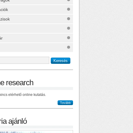
yagok
ációk
zisok
ár
ne research
incs elérhető online kutatás.
Tovább
ia ajánló