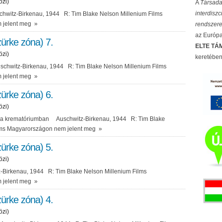
özi)
A
Társada
interdisz
hwitz-Birkenau, 1944 R: Tim Blake Nelson Millenium Films
 jelent meg
»
rendszere
az Európai
ürke zóna) 7.
ELTE TÁM
özi)
keretében
schwitz-Birkenau, 1944 R: Tim Blake Nelson Millenium Films
 jelent meg
»
ürke zóna) 6.
özi)
t a krematóriumban Auschwitz-Birkenau, 1944 R: Tim Blake
lms Magyarországon nem jelent meg
»
ürke zóna) 5.
özi)
-Birkenau, 1944 R: Tim Blake Nelson Millenium Films
 jelent meg
»
ürke zóna) 4.
özi)