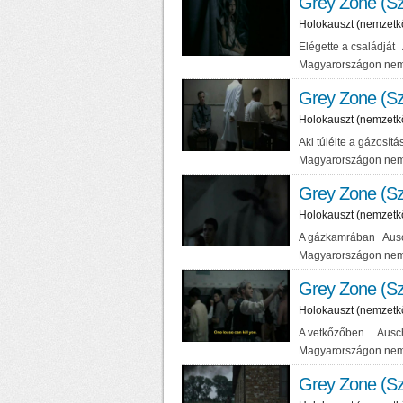
Grey Zone (Sz
Holokauszt (nemzetk
Elégette a családját
Magyarországon nem
Grey Zone (Sz
Holokauszt (nemzetk
Aki túlélte a gázosí
Magyarországon nem
Grey Zone (Sz
Holokauszt (nemzetk
A gázkamrában Ausch
Magyarországon nem
Grey Zone (Sz
Holokauszt (nemzetk
A vetkőzőben Auschw
Magyarországon nem
Grey Zone (Sz