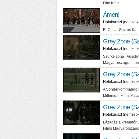
Film Kft
»
Ámen!
Holokauszt (nemzetk
R: Costa-Gavras Kat
Grey Zone (Sz
Holokauszt (nemzetk
Szürke zóna Auschwi
Magyarországon nem
Grey Zone (Sz
Holokauszt (nemzetk
A Sonderkommando k
Millenium Films Mag
Grey Zone (Sz
Holokauszt (nemzetk
Lázadás a krematóri
Films Magyarország