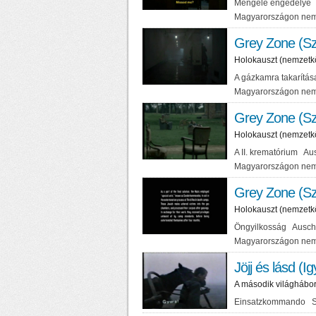
Mengele engedélye A
Magyarországon nem
Grey Zone (Sz
Holokauszt (nemzetk
A gázkamra takarítá
Magyarországon nem
Grey Zone (Sz
Holokauszt (nemzetk
A II. krematórium Au
Magyarországon nem
Grey Zone (Sz
Holokauszt (nemzetk
Öngyilkosság Auschw
Magyarországon nem
Jöjj és lásd (Ig
A második világhábo
Einsatzkommando Szo