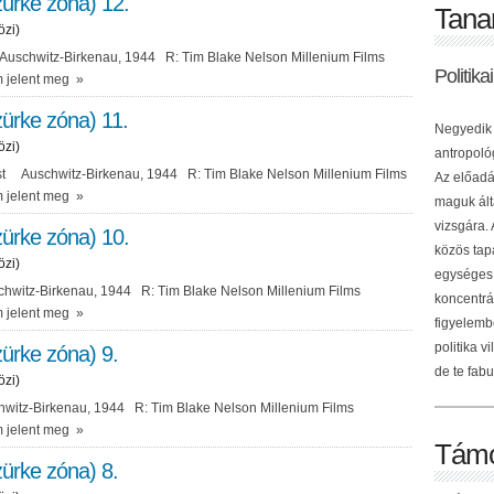
ürke zóna) 12.
Tana
özi)
 Auschwitz-Birkenau, 1944 R: Tim Blake Nelson Millenium Films
Politik
 jelent meg
»
ürke zóna) 11.
Negyedik 
özi)
antropológ
tást Auschwitz-Birkenau, 1944 R: Tim Blake Nelson Millenium Films
Az előadá
 jelent meg
»
maguk ált
vizsgára.
ürke zóna) 10.
közös tap
özi)
egységes 
witz-Birkenau, 1944 R: Tim Blake Nelson Millenium Films
koncentrá
 jelent meg
»
figyelemb
politika v
ürke zóna) 9.
de te fabu
özi)
itz-Birkenau, 1944 R: Tim Blake Nelson Millenium Films
 jelent meg
»
Támo
ürke zóna) 8.