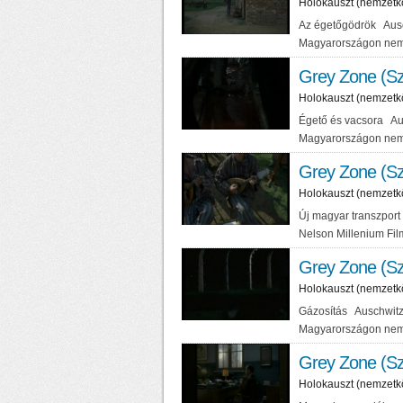
Holokauszt (nemzetk
Az égetőgödrök Ausc
Magyarországon nem
Grey Zone (Sz
Holokauszt (nemzetk
Égető és vacsora Au
Magyarországon nem
Grey Zone (Sz
Holokauszt (nemzetk
Új magyar transzpor
Nelson Millenium Fi
Grey Zone (Sz
Holokauszt (nemzetk
Gázosítás Auschwitz
Magyarországon nem
Grey Zone (Sz
Holokauszt (nemzetk