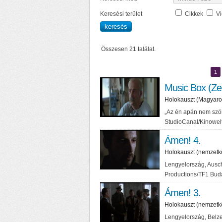
Keresési terület
Cikkek
V
Összesen 21 találat.
1
Music Box (Ze
Holokauszt (Magyaro
„Az én apán nem szö
StudioCanal/Kinowel
Ámen! 4.
Holokauszt (nemzetk
Lengyelország, Ausc
Productions/TF1 Buda
Ámen! 3.
Holokauszt (nemzetk
Lengyelország, Belz