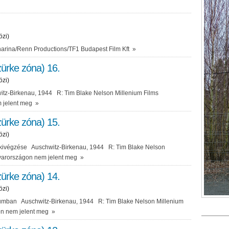
özi)
harina/Renn Productions/TF1 Budapest Film Kft
»
ürke zóna) 16.
özi)
tz-Birkenau, 1944 R: Tim Blake Nelson Millenium Films
 jelent meg
»
ürke zóna) 15.
özi)
ivégzése Auschwitz-Birkenau, 1944 R: Tim Blake Nelson
yarországon nem jelent meg
»
ürke zóna) 14.
özi)
umban Auschwitz-Birkenau, 1944 R: Tim Blake Nelson Millenium
on nem jelent meg
»