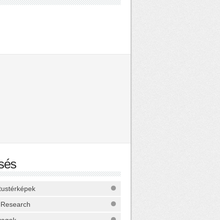
sés
ktustérképek
 Research