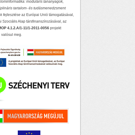
lominformatika: moduláris tananyagok,
ciplináris tartalom- és tudásmenedzsment
k fejlesztése
az Európai Unió támogatásával,
 Szociális Alap társfinanszírozásával, az
OP 4.1.2.A/1-11/1-2011-0056
projekt
 valósul meg.