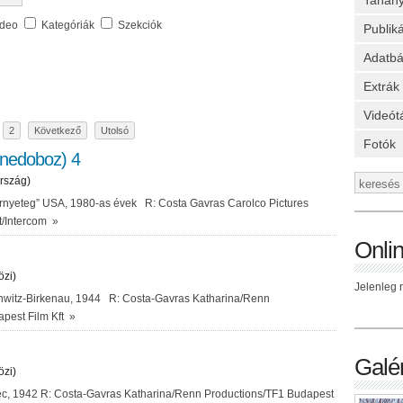
Tanan
ideo
Kategóriák
Szekciók
Publik
Adatbá
Extrák
Videót
2
Következő
Utolsó
Fotók
nedoboz) 4
rszág)
rnyeteg” USA, 1980-as évek R: Costa Gavras Carolco Pictures
t/Intercom
»
Onli
özi)
Jelenleg n
hwitz-Birkenau, 1944 R: Costa-Gavras Katharina/Renn
pest Film Kft
»
Galér
özi)
ec, 1942 R: Costa-Gavras Katharina/Renn Productions/TF1 Budapest