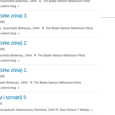
uschwitz-Birkenau, 1944 R: Tim Blake Nelson Millenium Films
 jelent meg
»
ürke zóna) 3.
özi)
sa Auschwitz-Birkenau, 1944 R: Tim Blake Nelson Millenium Films
 jelent meg
»
ürke zóna) 2.
özi)
schwitz-Birkenau, 1944 R: Tim Blake Nelson Millenium Films
 jelent meg
»
ürke zóna) 1.
özi)
itz-Birkenau, 1944 R: Tim Blake Nelson Millenium Films
 jelent meg
»
yi i szmatri) 3.
rú
vjetunió, Belorusszia, Perehod, 1943 R: Elen Klimov ? Mokép
»