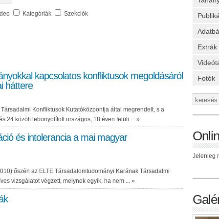
Tanan
ideo
Kategóriák
Szekciók
Publik
Adatbá
Extrák
Videót
gányokkal kapcsolatos konfliktusok megoldásáról
Fotók
i háttere
Társadalmi Konfliktusok Kutatóközpontja által megrendelt, s a
24 között lebonyolított országos, 18 éven felüli ...
»
Onli
áció és intolerancia a mai magyar
Jelenleg n
v (2010) őszén az ELTE Társadalomtudományi Karának Társadalmi
es vizsgálatot végzett, melynek egyik, ha nem ...
»
Galér
ák