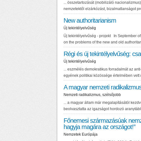
... összetartozását (mobilizáló
nacionalizmus
nemzetektől elzárkózást, bizalmatlanságot pr
New authoritarianism
Új tekintélyelvűség
Új tekintélyelvűség - projekt In September o
on the problems of the new and old authorita
Régi és új tekintélyelvűség: cs
Új tekintélyelvűség
... eszmélés demokratikus forradalmát az ant
egyének politikai közössége értelmében vett n
A magyar nemzeti radikalizmu
Nemzeti radikalizmus, szélsőjobb
... a magyar állam már megalapításától kezdv
beolvasztatta az igazságot hordozó aranytábl
Főnemesi származásúak nemzetk
hagyja magára az országot!”
Nemzetek Európája