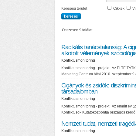
Keresési terület
Cikkek
V
Összesen 9 találat.
Radikális tanácstalanság: A ci
alkotott vélemények szociológia
Konfliktusmonitoring
Konfliktusmonitoring - projekt Az ELTE TÁTK 
Marketing Centrum által 2010. szeptember 9 és 
Cigányok és zsidók: diszkrimin
társadalomban
Konfliktusmonitoring
Konfliktusmonitoring - projekt Az elmúlt é
Konfliktusok Kutatóközpontja országos kérdőív
Nemzeti tudat, nemzeti tragédi
Konfliktusmonitoring