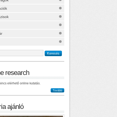
yagok
ációk
zisok
ár
ne research
incs elérhető online kutatás.
Tovább
ia ajánló