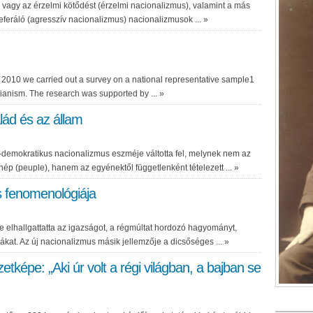
) vagy az érzelmi kötődést (érzelmi
nacionalizmus
), valamint a más
eferáló (agresszív
nacionalizmus
)
nacionalizmus
ok ...
»
f 2010 we carried out a survey on a national representative sample1
rianism. The research was supported by ...
»
alád és az állam
i-demokratikus
nacionalizmus
eszméje váltotta fel, melynek nem az
ép (peuple), hanem az egyénektől függetlenként tételezett ...
»
s fenomenológiája
e elhallgattatta az igazságot, a régmúltat hordozó hagyományt,
ákat. Az új
nacionalizmus
másik jellemzője a dicsőséges ...
»
épe: „Aki úr volt a régi világban, a bajban se