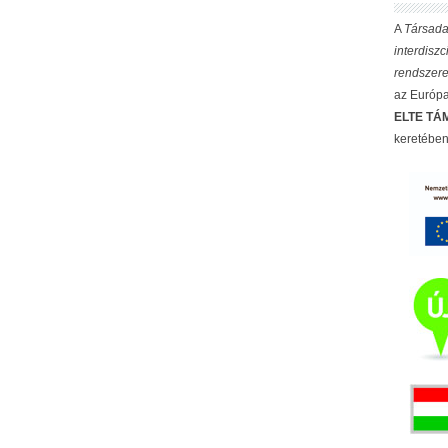
A
Társada
interdisz
rendszere
az Európai
ELTE TÁM
keretében