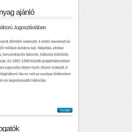
nyag ajánló
háború Jugoszláviában
alott, félmillió sebesült, 4 millió menekült és
0 milliárd dolláros kár. Népirtás, etnikai
ás, koncentrációs táborok, háborús bűnösök,
zak. Az 1991-1999 közötti polgárháborúban
es jugoszláv állam nyolc részre szakadt. A
ilágháború óta ez volt az európai történelem
b és legsúlyosabb háborúja.
Tovább
gatók