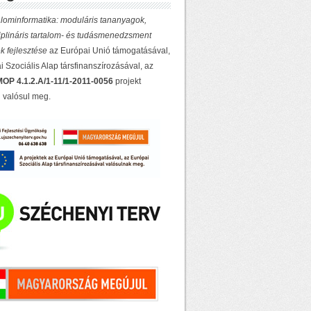
lominformatika: moduláris tananyagok,
ciplináris tartalom- és tudásmenedzsment
k fejlesztése
az Európai Unió támogatásával,
 Szociális Alap társfinanszírozásával, az
OP 4.1.2.A/1-11/1-2011-0056
projekt
 valósul meg.