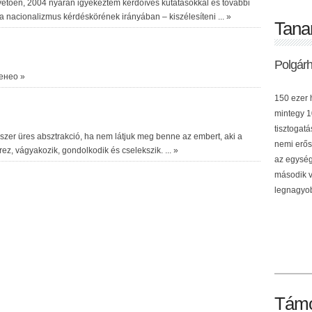
követően, 2004 nyarán igyekeztem kérdőíves kutatásokkal és további
 a
nacionalizmus
kérdéskörének irányában – kiszélesíteni ...
»
Tana
Polgár
ченео
»
150 ezer h
mintegy 10
tisztogat
szer üres absztrakció, ha nem látjuk meg benne az embert, aki a
nemi erős
rez, vágyakozik, gondolkodik és cselekszik. ...
»
az egység
második v
legnagyob
Támo