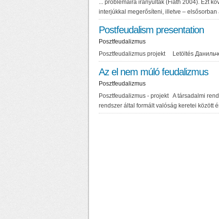
... problémáira irányultak (Fiáth 2004). Ezt 
interjúkkal megerősíteni, illetve – elsősorban
Postfeudalism presentation
Posztfeudalizmus
Posztfeudalizmus projekt Letöltés Даниль
Az el nem múló feudalizmus
Posztfeudalizmus
Posztfeudalizmus - projekt A társadalmi rend
rendszer által formált valóság keretei között é