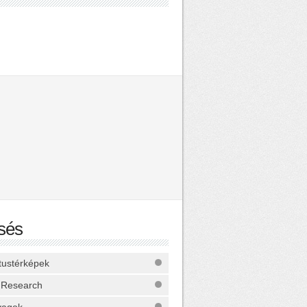
sés
ktustérképek
 Research