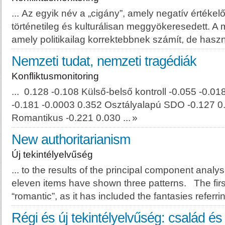
... Az egyik név a „cigány”, amely negatív értékelő
történetileg és kulturálisan meggyökeresedett. A 
amely politikailag korrektebbnek számít, de haszn
Nemzeti tudat, nemzeti tragédiák
Konfliktusmonitoring
... 0.128 -0.108 Külső-belső kontroll -0.055 -0.0
-0.181 -0.0003 0.352 Osztályalapú SDO -0.127 0
Roma
ntikus -0.221 0.030 ...
»
New authoritarianism
Új tekintélyelvűség
... to the results of the principal component analy
eleven items have shown three patterns. The fir
“
roma
ntic”, as it has included the fantasies referrin
Régi és új tekintélyelvűség: család és