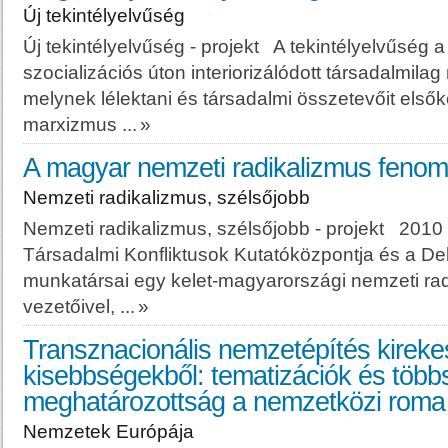
Új tekintélyelvűség
Új tekintélyelvűség - projekt A tekintélyelvűség 
szocializációs úton interiorizálódott társadalmila
melynek lélektani és társadalmi összetevőit elsők
marxizmus ...
»
A magyar nemzeti radikalizmus fenom
Nemzeti radikalizmus, szélsőjobb
Nemzeti radikalizmus, szélsőjobb - projekt 201
Társadalmi Konfliktusok Kutatóközpontja és a D
munkatársai egy kelet-magyarországi nemzeti rad
vezetőivel, ...
»
Transznacionális nemzetépítés kirekes
kisebbségekből: tematizációk és több
meghatározottság a nemzetközi rom
Nemzetek Európája