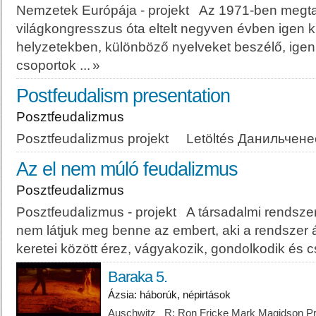
Nemzetek Európája - projekt Az 1971-ben megtar
világkongresszus óta eltelt negyven évben igen 
helyzetekben, különböző nyelveket beszélő, igen 
csoportok ...
»
Postfeudalism presentation
Posztfeudalizmus
Posztfeudalizmus projekt Letöltés Данильчене
Az el nem múló feudalizmus
Posztfeudalizmus
Posztfeudalizmus - projekt A társadalmi rendszer
nem látjuk meg benne az embert, aki a rendszer á
keretei között érez, vágyakozik, gondolkodik és cs
Baraka 5.
Ázsia: háborúk, népirtások
Auschwitz R: Ron Fricke Mark Magidson Pro