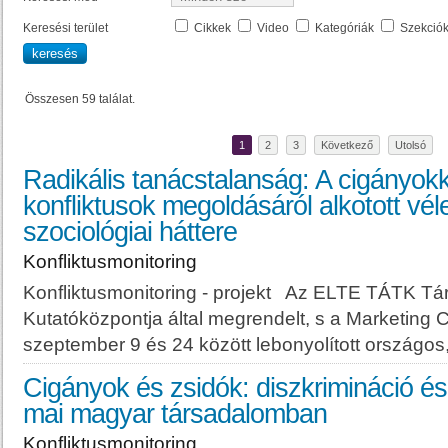
Keresési terület
Cikkek
Video
Kategóriák
Szekció
Összesen 59 találat.
1
2
3
Következő
Utolsó
Radikális tanácstalanság: A cigányok
konfliktusok megoldásáról alkotott v
szociológiai háttere
Konfliktusmonitoring
Konfliktusmonitoring - projekt Az ELTE TÁTK Tár
Kutatóközpontja által megrendelt, s a Marketing C
szeptember 9 és 24 között lebonyolított országos, 1
Cigányok és zsidók: diszkrimináció és 
mai magyar társadalomban
Konfliktusmonitoring