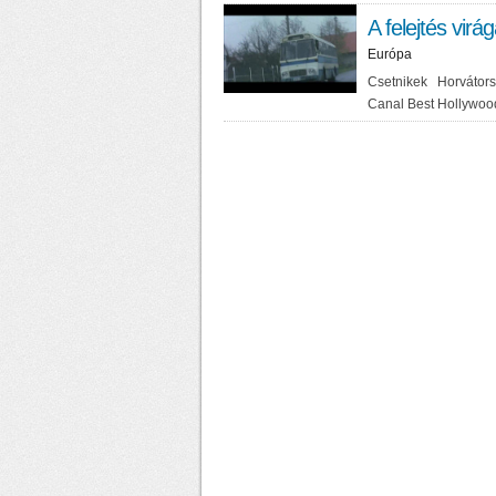
A felejtés virá
Európa
Csetnikek
Horvátorsz
Canal Best Hollywoo