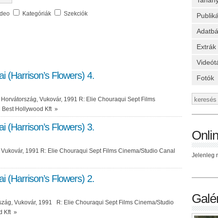
Tanan
ideo
Kategóriák
Szekciók
Publik
Adatbá
Extrák
Videót
gai (Harrison’s Flowers) 4.
Fotók
 Horvátország, Vukovár, 1991 R: Elie Chouraqui Sept Films
 Best Hollywood Kft
»
gai (Harrison’s Flowers) 3.
Onli
 Vukovár, 1991 R: Elie Chouraqui Sept Films Cinema/Studio Canal
Jelenleg n
gai (Harrison’s Flowers) 2.
Galér
szág, Vukovár, 1991 R: Elie Chouraqui Sept Films Cinema/Studio
d Kft
»