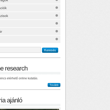
yagok
ációk
zisok
ár
ne research
incs elérhető online kutatás.
Tovább
ia ajánló