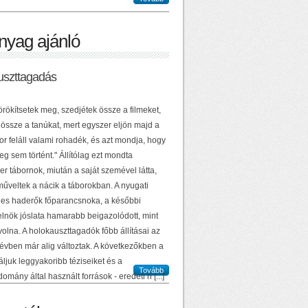
nyag ajánló
uszttagadás
örökítsetek meg, szedjétek össze a filmeket,
 össze a tanúkat, mert egyszer eljön majd a
or feláll valami rohadék, és azt mondja, hogy
g sem történt." Állítólag ezt mondta
r tábornok, miután a saját szemével látta,
műveltek a nácik a táborokban. A nyugati
es haderők főparancsnoka, a későbbi
elnök jóslata hamarabb beigazolódott, mint
volna. A holokauszttagadók főbb állításai az
 évben már alig változtak. A következőkben a
ljuk leggyakoribb téziseiket és a
Tovább
domány által használt források - eredeti n [...]