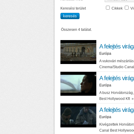
Keresési terület
Cikkek
V
Összesen 4 találat.
A felejtés virá
Európa
A vukovári mészárlás
Cinema/Studio Canal
A felejtés virá
Európa
A busz Horvátország,
Best Hollywood Kft
»
A felejtés virá
Európa
Kivégzettek Horvátor
Canal Best Hollywoo