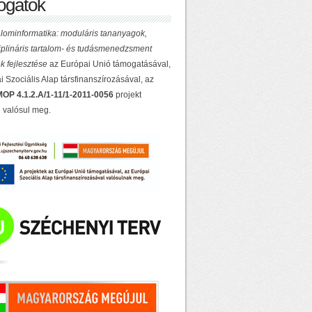
gatók
lominformatika: moduláris tananyagok,
ciplináris tartalom- és tudásmenedzsment
k fejlesztése
az Európai Unió támogatásával,
 Szociális Alap társfinanszírozásával, az
OP 4.1.2.A/1-11/1-2011-0056
projekt
 valósul meg.