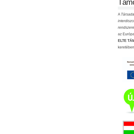
Támo
A
Társada
interdisz
rendszere
az Európai
ELTE TÁM
keretében