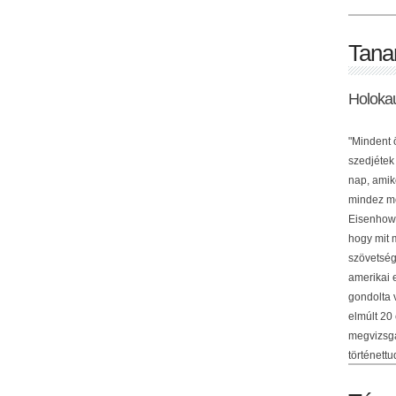
Tana
Holoka
"Mindent 
szedjétek
nap, amik
mindez me
Eisenhowe
hogy mit 
szövetség
amerikai 
gondolta 
elmúlt 20
megvizsgá
történettu