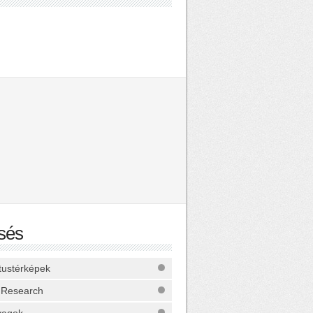
sés
ktustérképek
 Research