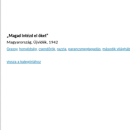
„Magad intézd el őket”
Magyarország, Újvidék, 1942
Grassy
,
honvédség
,
csendőrök
,
razzia
,
parancsmegtagadás
,
második világhá
vissza a kategóriához