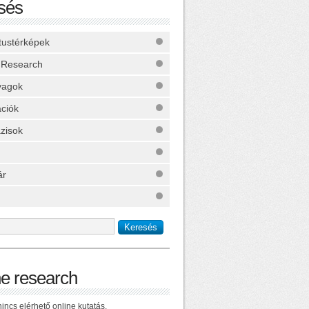
sés
ktustérképek
 Research
yagok
ációk
zisok
ár
ne research
incs elérhető online kutatás.