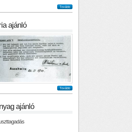
Tovább
ia ajánló
Tovább
nyag ajánló
uszttagadás