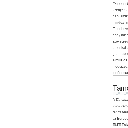
"Mindent 
szedjétek
nap, amik
mindez me
Eisenhowe
hogy mit 
szövetség
amerikai 
gondolta 
elmúlt 20
megvizsgá
történettu
Támo
A
Társada
interdisz
rendszere
az Európai
ELTE TÁM