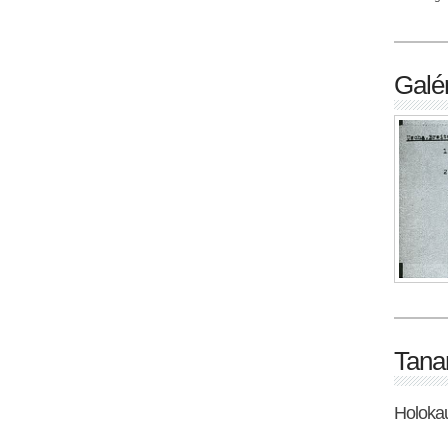
Galér
Tana
Holoka