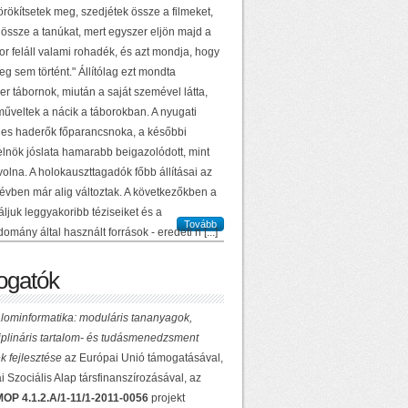
örökítsetek meg, szedjétek össze a filmeket,
 össze a tanúkat, mert egyszer eljön majd a
or feláll valami rohadék, és azt mondja, hogy
g sem történt." Állítólag ezt mondta
r tábornok, miután a saját szemével látta,
műveltek a nácik a táborokban. A nyugati
es haderők főparancsnoka, a későbbi
elnök jóslata hamarabb beigazolódott, mint
volna. A holokauszttagadók főbb állításai az
 évben már alig változtak. A következőkben a
ljuk leggyakoribb téziseiket és a
Tovább
domány által használt források - eredeti n [...]
gatók
lominformatika: moduláris tananyagok,
ciplináris tartalom- és tudásmenedzsment
k fejlesztése
az Európai Unió támogatásával,
 Szociális Alap társfinanszírozásával, az
OP 4.1.2.A/1-11/1-2011-0056
projekt