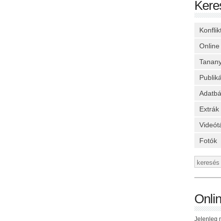
Kere
Konfli
Online
Tanan
Publik
Adatbá
Extrák
Videót
Fotók
Onli
Jelenleg n