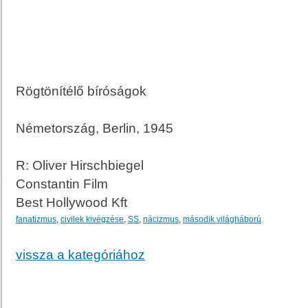
Rögtönítélő bíróságok
Németország, Berlin, 1945
R: Oliver Hirschbiegel
Constantin Film
Best Hollywood Kft
fanatizmus
,
civilek kivégzése
,
SS
,
nácizmus
,
második világháború
vissza a kategóriához