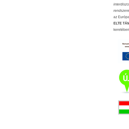
interdisz
rendszere
az Európai
ELTE TÁM
keretében