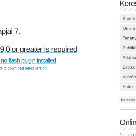
Kere
Konfli
Online
pjai 7.
Tanan
9,0 or greater is required
Publik
Adatbá
no flash plugin installed
Extrák
re to download latest version
Videót
Fotók
Onli
Jelenleg n