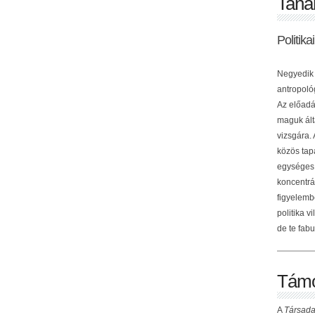
Tana
Politik
Negyedik 
antropológ
Az előadá
maguk ált
vizsgára.
közös tap
egységes 
koncentrá
figyelemb
politika v
de te fabu
Támo
A
Társada