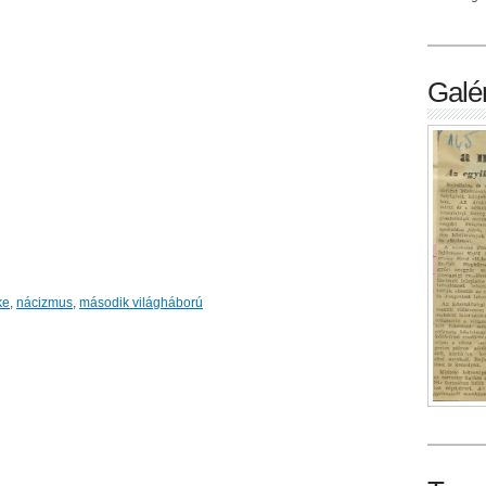
Galér
ke
,
nácizmus
,
második világháború