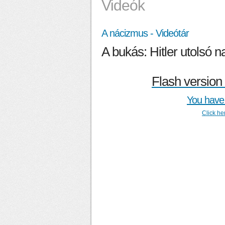
Videók
A nácizmus - Videótár
A bukás: Hitler utolsó na
Flash version 
You have 
Click he