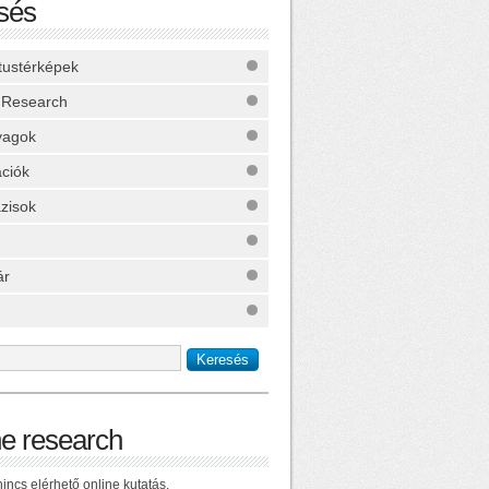
sés
ktustérképek
 Research
yagok
ációk
zisok
ár
ne research
incs elérhető online kutatás.