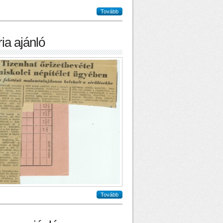
Tovább
ia ajánló
Tovább