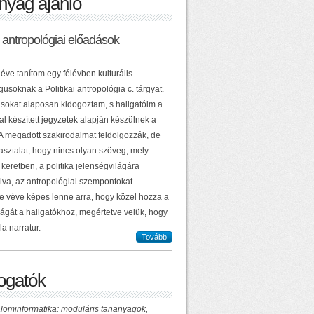
nyag ajánló
ai antropológiai előadások
éve tanítom egy félévben kulturális
usoknak a Politikai antropológia c. tárgyat.
sokat alaposan kidogoztam, s hallgatóim a
al készített jegyzetek alapján készülnek a
 A megadott szakirodalmat feldolgozzák, de
asztalat, hogy nincs olyan szöveg, mely
keretben, a politika jelenségvilágára
lva, az antropológiai szempontokat
e véve képes lenne arra, hogy közel hozza a
ilágát a hallgatókhoz, megértetve velük, hogy
la narratur.
Tovább
gatók
lominformatika: moduláris tananyagok,