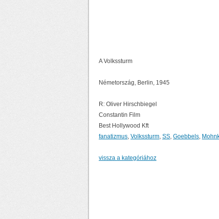
A Volkssturm
Németország, Berlin, 1945
R: Oliver Hirschbiegel
Constantin Film
Best Hollywood Kft
fanatizmus
,
Volkssturm
,
SS
,
Goebbels
,
Mohn
vissza a kategóriához