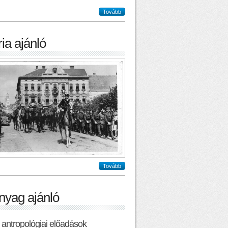
Tovább
ia ajánló
Tovább
nyag ajánló
ai antropológiai előadások