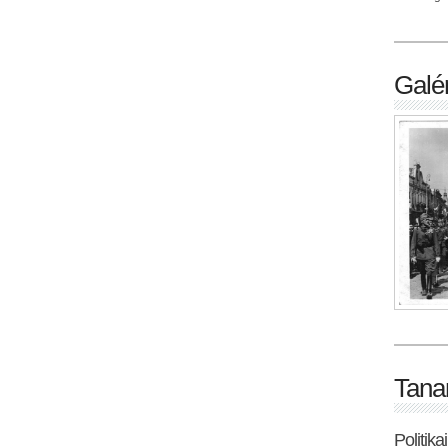
Galér
Tana
Politik