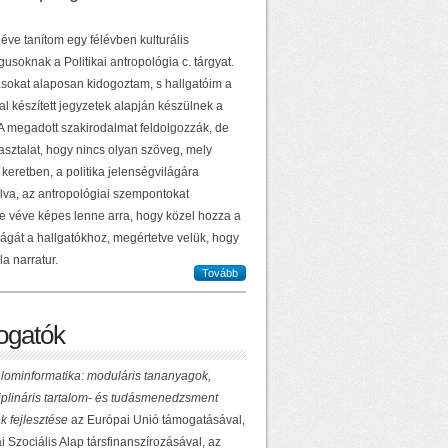
éve tanítom egy félévben kulturális
usoknak a Politikai antropológia c. tárgyat.
sokat alaposan kidogoztam, s hallgatóim a
al készített jegyzetek alapján készülnek a
 A megadott szakirodalmat feldolgozzák, de
asztalat, hogy nincs olyan szöveg, mely
keretben, a politika jelenségvilágára
lva, az antropológiai szempontokat
e véve képes lenne arra, hogy közel hozza a
ilágát a hallgatókhoz, megértetve velük, hogy
la narratur.
Tovább
gatók
lominformatika: moduláris tananyagok,
ciplináris tartalom- és tudásmenedzsment
k fejlesztése
az Európai Unió támogatásával,
 Szociális Alap társfinanszírozásával, az