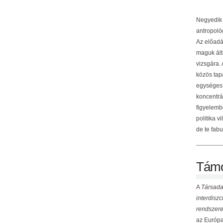
Negyedik 
antropológ
Az előadá
maguk ált
vizsgára.
közös tap
egységes 
koncentrá
figyelemb
politika v
de te fabu
Támo
A
Társada
interdisz
rendszere
az Európai