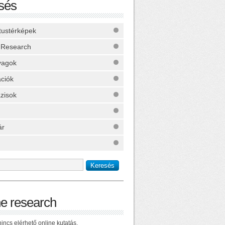
sés
ktustérképek
 Research
yagok
ációk
zisok
ár
ne research
incs elérhető online kutatás.