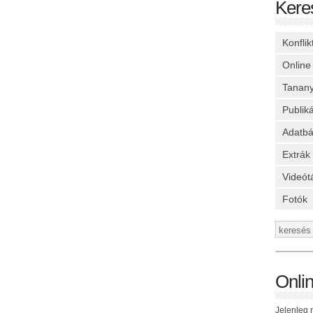
Kere
Konfli
Online
Tanan
Publik
Adatbá
Extrák
Videót
Fotók
Onli
Jelenleg n