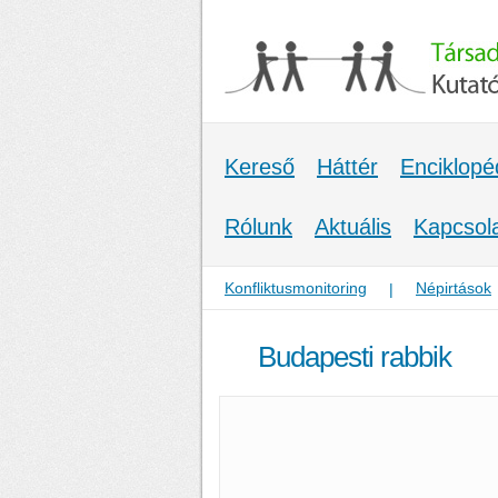
Kereső
Háttér
Enciklopé
Rólunk
Aktuális
Kapcsol
Konfliktusmonitoring
Népirtások
|
Budapesti rabbik