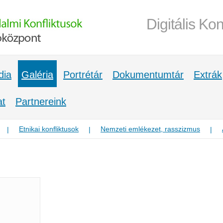
Digitális Kon
dia
Galéria
Portrétár
Dokumentumtár
Extrák
at
Partnereink
Etnikai konfliktusok
Nemzeti emlékezet, rasszizmus
|
|
|