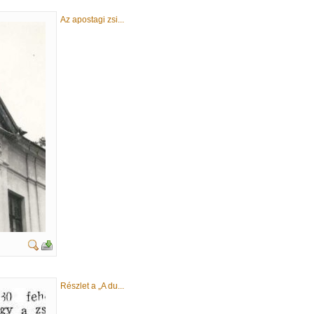
Az apostagi zsi...
Részlet a „A du...