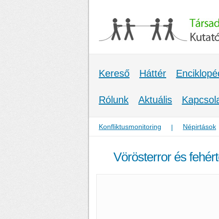
Kereső
Háttér
Enciklopé
Rólunk
Aktuális
Kapcsol
Konfliktusmonitoring
Népirtások
|
Vörösterror és fehér