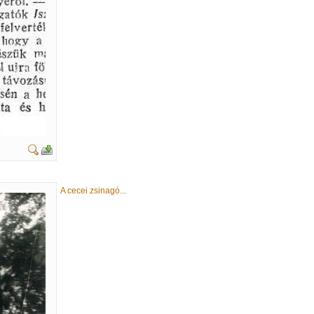
A cecei zsinagó...