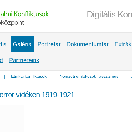
Digitális Kon
dia
Galéria
Portrétár
Dokumentumtár
Extrák
at
Partnereink
Etnikai konfliktusok
Nemzeti emlékezet, rasszizmus
|
|
|
terror vidéken 1919-1921