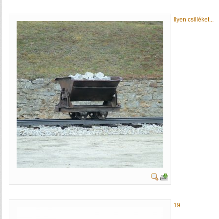
Ilyen csilléket...
19