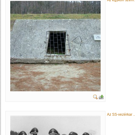
Az egykori szem..
Az SS-vezérkar ..