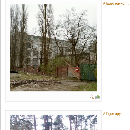
A láger egykori...
A láger egy bar...