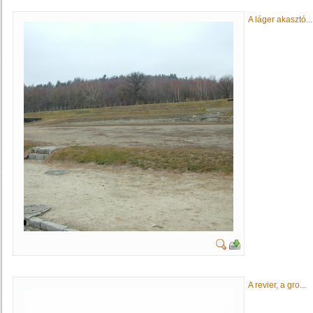
A láger akasztó...
A revier, a gro...