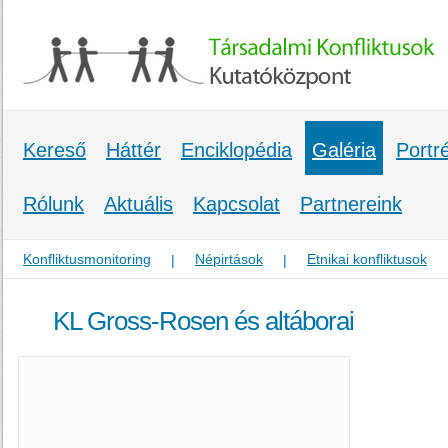
Kereső
Háttér
Enciklopédia
Galéria
Portr
Rólunk
Aktuális
Kapcsolat
Partnereink
Konfliktusmonitoring
Népirtások
Etnikai konfliktusok
|
|
KL Gross-Rosen és altáborai