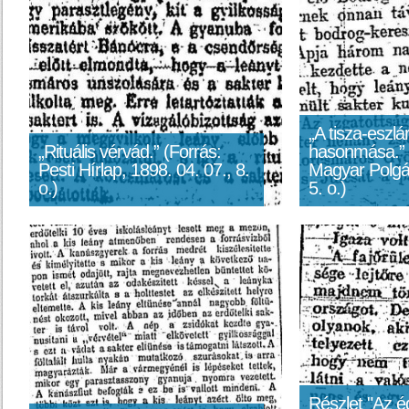
„A tisza-eszlár
„Rituális vérvád.” (Forrás:
hasonmása.” 
Pesti Hírlap, 1898. 04. 07., 8.
Magyar Polgár
o.)
5. o.)
Részlet "Az é