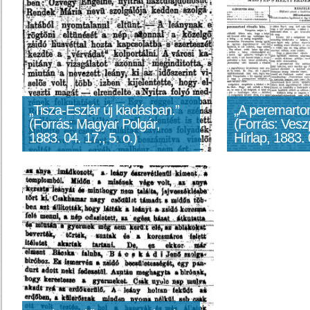
„Tisza-Eszlár új kiadásban.”
„A peremartoni
(Forrás: Magyar Polgár,
(Forrás: Vesz
1883. 04. 17., 5. o.)
Hírlap, 1883. 