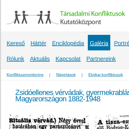
Kereső
Háttér
Enciklopédia
Galéria
Portr
Rólunk
Aktuális
Kapcsolat
Partnereink
Konfliktusmonitoring
Népirtások
Etnikai konfliktusok
|
|
Zsidóellenes vérvádak, gyermekrablás
Magyarországon 1882-1948