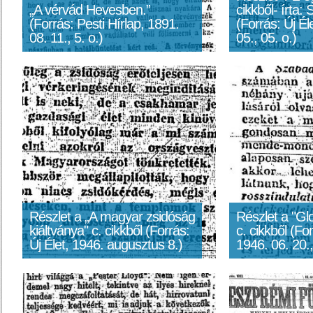
„A vérvád Hevesben.”
cikkből- írta:
(Forrás: Pesti Hírlap, 1891.
(Forrás: Új Él
08. 11., 5. o.)
05., 05. o.)
Részlet a „A magyar zsidóság
Részlet a "Gl
kiáltványa" c. cikkből (Forrás:
c. cikkből (For
Új Élet, 1946. augusztus 8.)
1946. 06. 20.,