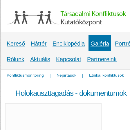
Kereső
Háttér
Enciklopédia
Galéria
Portr
Rólunk
Aktuális
Kapcsolat
Partnereink
Konfliktusmonitoring
Népirtások
Etnikai konfliktusok
|
|
Holokauszttagadás - dokumentumok