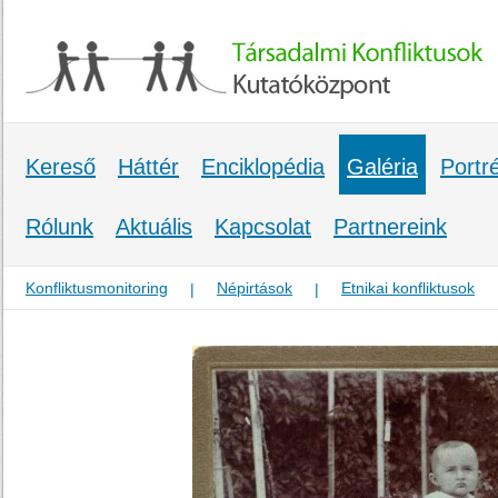
Kereső
Háttér
Enciklopédia
Galéria
Portr
Rólunk
Aktuális
Kapcsolat
Partnereink
Konfliktusmonitoring
Népirtások
Etnikai konfliktusok
|
|