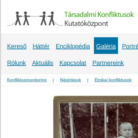
Kereső
Háttér
Enciklopédia
Galéria
Portr
Rólunk
Aktuális
Kapcsolat
Partnereink
Konfliktusmonitoring
Népirtások
Etnikai konfliktusok
|
|