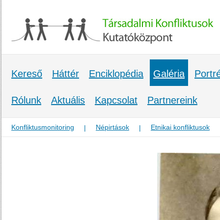
Kereső
Háttér
Enciklopédia
Galéria
Portr
Rólunk
Aktuális
Kapcsolat
Partnereink
Konfliktusmonitoring
Népirtások
Etnikai konfliktusok
|
|