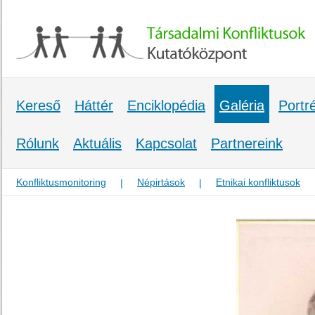
Kereső
Háttér
Enciklopédia
Galéria
Portr
Rólunk
Aktuális
Kapcsolat
Partnereink
Konfliktusmonitoring
Népirtások
Etnikai konfliktusok
|
|