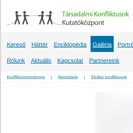
Kereső
Háttér
Enciklopédia
Galéria
Portr
Rólunk
Aktuális
Kapcsolat
Partnereink
Konfliktusmonitoring
Népirtások
Etnikai konfliktusok
|
|