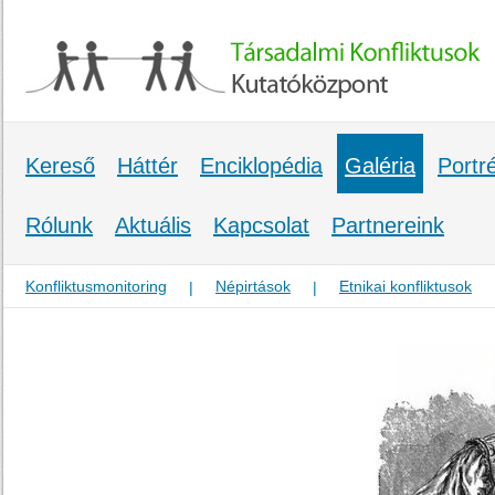
Kereső
Háttér
Enciklopédia
Galéria
Portr
Rólunk
Aktuális
Kapcsolat
Partnereink
Konfliktusmonitoring
Népirtások
Etnikai konfliktusok
|
|