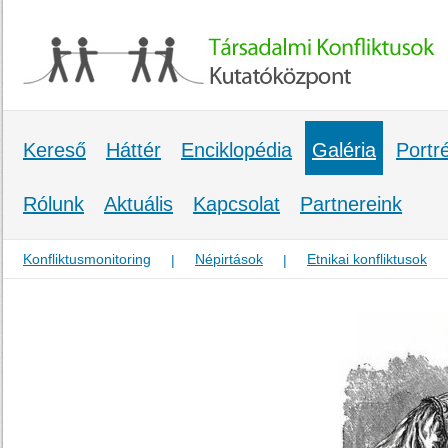
Kereső
Háttér
Enciklopédia
Galéria
Portr
Rólunk
Aktuális
Kapcsolat
Partnereink
Konfliktusmonitoring
Népirtások
Etnikai konfliktusok
|
|