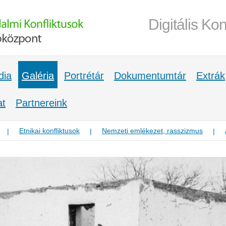
Digitális Kon
dia
Galéria
Portrétár
Dokumentumtár
Extrák
at
Partnereink
Etnikai konfliktusok
Nemzeti emlékezet, rasszizmus
|
|
|