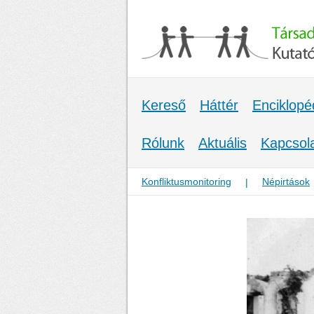
Kereső
Háttér
Enciklopé
Rólunk
Aktuális
Kapcsol
Konfliktusmonitoring
Népirtások
|