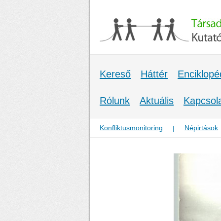
Kereső
Háttér
Enciklopé
Rólunk
Aktuális
Kapcsol
Konfliktusmonitoring
Népirtások
|