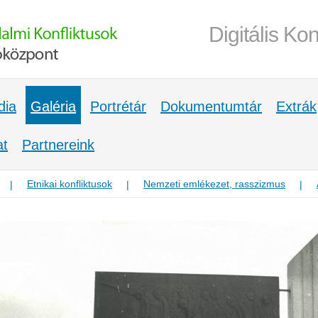
Digitális Kon
dia
Galéria
Portrétár
Dokumentumtár
Extrák
at
Partnereink
Etnikai konfliktusok
Nemzeti emlékezet, rasszizmus
|
|
|