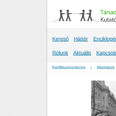
Kereső
Háttér
Enciklopé
Rólunk
Aktuális
Kapcsol
Konfliktusmonitoring
Népirtások
|