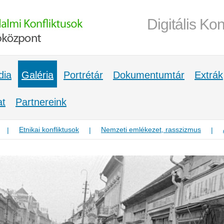
Digitális Kon
dia
Galéria
Portrétár
Dokumentumtár
Extrák
at
Partnereink
Etnikai konfliktusok
Nemzeti emlékezet, rasszizmus
|
|
|