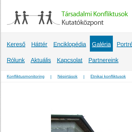
Kereső
Háttér
Enciklopédia
Galéria
Portr
Rólunk
Aktuális
Kapcsolat
Partnereink
Konfliktusmonitoring
Népirtások
Etnikai konfliktusok
|
|