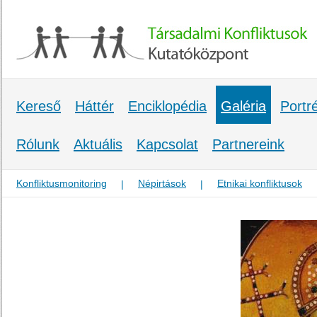
Kereső
Háttér
Enciklopédia
Galéria
Portr
Rólunk
Aktuális
Kapcsolat
Partnereink
Konfliktusmonitoring
Népirtások
Etnikai konfliktusok
|
|