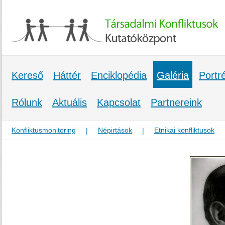
Kereső
Háttér
Enciklopédia
Galéria
Portr
Rólunk
Aktuális
Kapcsolat
Partnereink
Konfliktusmonitoring
Népirtások
Etnikai konfliktusok
|
|