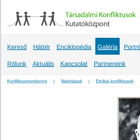
Kereső
Háttér
Enciklopédia
Galéria
Portr
Rólunk
Aktuális
Kapcsolat
Partnereink
Konfliktusmonitoring
Népirtások
Etnikai konfliktusok
|
|