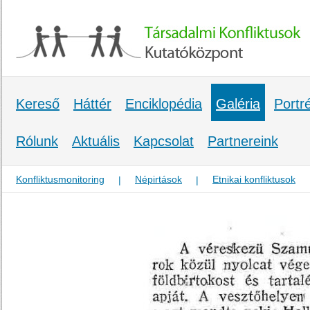
Kereső
Háttér
Enciklopédia
Galéria
Portr
Rólunk
Aktuális
Kapcsolat
Partnereink
Konfliktusmonitoring
Népirtások
Etnikai konfliktusok
|
|