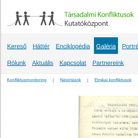
Kereső
Háttér
Enciklopédia
Galéria
Portr
Rólunk
Aktuális
Kapcsolat
Partnereink
Konfliktusmonitoring
Népirtások
Etnikai konfliktusok
|
|