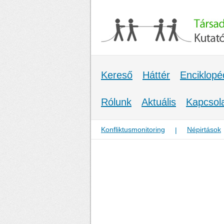
Kereső
Háttér
Enciklopé
Rólunk
Aktuális
Kapcsol
Konfliktusmonitoring
Népirtások
|