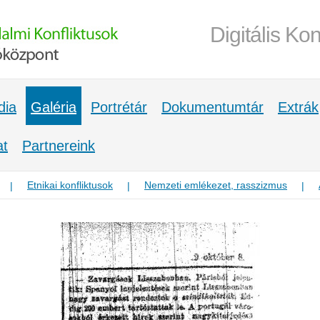
Digitális Kon
dia
Galéria
Portrétár
Dokumentumtár
Extrák
at
Partnereink
Etnikai konfliktusok
Nemzeti emlékezet, rasszizmus
|
|
|