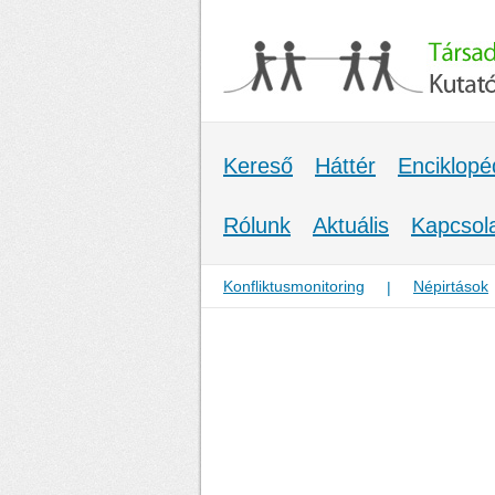
Kereső
Háttér
Enciklopé
Rólunk
Aktuális
Kapcsol
Konfliktusmonitoring
Népirtások
|