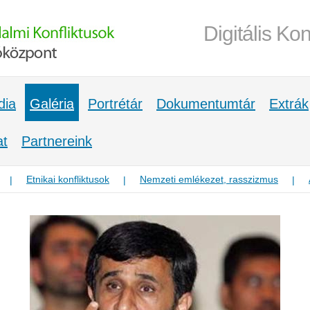
Digitális Kon
dia
Galéria
Portrétár
Dokumentumtár
Extrák
at
Partnereink
Etnikai konfliktusok
Nemzeti emlékezet, rasszizmus
|
|
|