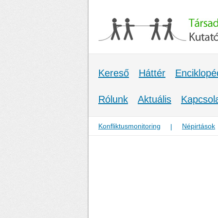
Kereső
Háttér
Enciklopé
Rólunk
Aktuális
Kapcsol
Konfliktusmonitoring
Népirtások
|