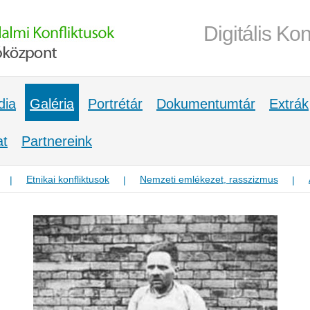
Digitális Kon
dia
Galéria
Portrétár
Dokumentumtár
Extrák
at
Partnereink
Etnikai konfliktusok
Nemzeti emlékezet, rasszizmus
|
|
|