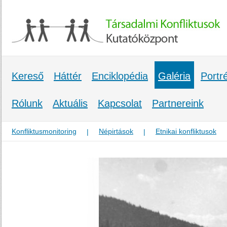
Kereső
Háttér
Enciklopédia
Galéria
Portr
Rólunk
Aktuális
Kapcsolat
Partnereink
Konfliktusmonitoring
Népirtások
Etnikai konfliktusok
|
|