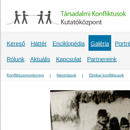
Kereső
Háttér
Enciklopédia
Galéria
Portr
Rólunk
Aktuális
Kapcsolat
Partnereink
Konfliktusmonitoring
Népirtások
Etnikai konfliktusok
|
|